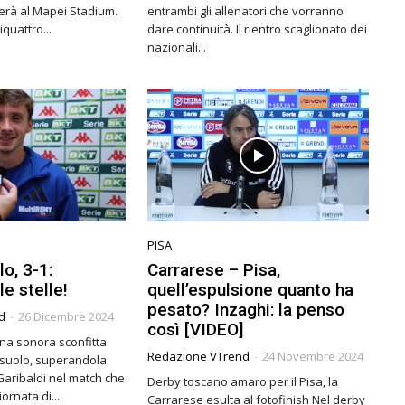
terà al Mapei Stadium.
entrambi gli allenatori che vorranno
iquattro...
dare continuità. Il rientro scaglionato dei
nazionali...
PISA
o, 3-1:
Carrarese – Pisa,
le stelle!
quell’espulsione quanto ha
pesato? Inzaghi: la penso
d
-
26 Dicembre 2024
così [VIDEO]
o una sonora sconfitta
Redazione VTrend
-
24 Novembre 2024
ssuolo, superandola
 Garibaldi nel match che
Derby toscano amaro per il Pisa, la
ornata di...
Carrarese esulta al fotofinish Nel derby