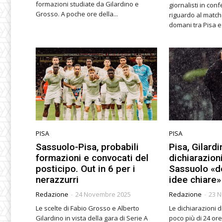
formazioni studiate da Gilardino e
giornalisti in co
Grosso. A poche ore della...
riguardo al match
PISA
PISA
Sassuolo-Pisa, probabili
Pisa, Gilardi
formazioni e convocati del
dichiarazioni
posticipo. Out in 6 per i
Sassuolo «d
nerazzurri
idee chiare»
Redazione
-
24 Novembre 2025
Redazione
-
23 
Le scelte di Fabio Grosso e Alberto
Le dichiarazioni d
Gilardino in vista della gara di Serie A
poco più di 24 or