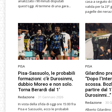
analizzato i 90 minuti disputati
casa a seguito di
quest'oggi. Al termine di una gara...
valida per la 23ª g
PISA
PISA
Pisa-Sassuolo, le probabili
Gilardino pr
formazioni: c’è Durosinmi,
“Dopo l’Inter
dubbio Moreo e non solo.
scossa. Boz
Torna Berardi dal 1′
partire dal 1
Durosinmi…”
Redazione
-
31 Gennaio 2026
Redazione
-
30 
In vista della sfida di oggi ore 15:00 fra
Pisa e Sassuolo, ecco le probabili
Alberto Gilardino 