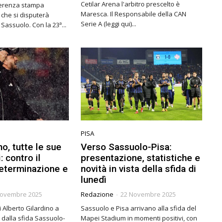
Cetilar Arena l'arbitro prescelto è
nferenza stampa
Maresca. Il Responsabile della CAN
 che si disputerà
Serie A (leggi qui)...
domani tra Pisa e Sassuolo. Con la 23ª...
PISA
no, tutte le sue
Verso Sassuolo-Pisa:
: contro il
presentazione, statistiche e
eterminazione e
novità in vista della sfida di
lunedì
Novembre 2025
Redazione
-
22 Novembre 2025
i Alberto Gilardino a
Sassuolo e Pisa arrivano alla sfida del
e dalla sfida Sassuolo-
Mapei Stadium in momenti positivi, con