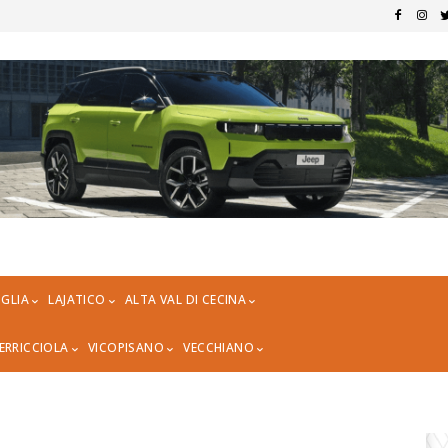
GLIA
LAJATICO
ALTA VAL DI CECINA
ERRICCIOLA
VICOPISANO
VECCHIANO