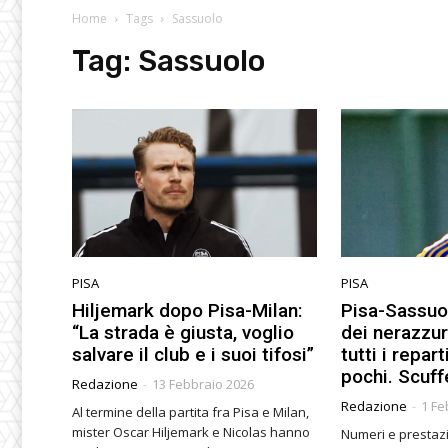
Home
Tags
Sassuolo
Tag:
Sassuolo
PISA
PISA
Hiljemark dopo Pisa-Milan:
Pisa-Sassuol
“La strada è giusta, voglio
dei nerazzurr
salvare il club e i suoi tifosi”
tutti i repart
pochi. Scuf
Redazione
-
13 Febbraio 2026
Redazione
-
1 Fe
Al termine della partita fra Pisa e Milan,
mister Oscar Hiljemark e Nicolas hanno
Numeri e prestazi