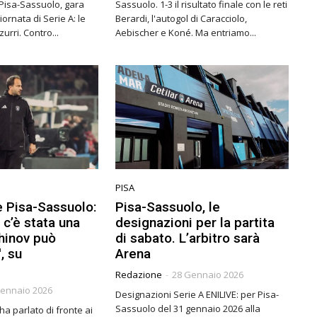
 Pisa-Sassuolo, gara
Sassuolo. 1-3 il risultato finale con le reti
iornata di Serie A: le
Berardi, l'autogol di Caracciolo,
pagelle dei nerazzurri. Contro...
Aebischer e Koné. Ma entriamo...
PISA
e Pisa-Sassuolo:
Pisa-Sassuolo, le
 c’è stata una
designazioni per la partita
hinov può
di sabato. L’arbitro sarà
′, su
Arena
Redazione
-
28 Gennaio 2026
Gennaio 2026
Designazioni Serie A ENILIVE: per Pisa-
Sassuolo del 31 gennaio 2026 alla
ha parlato di fronte ai