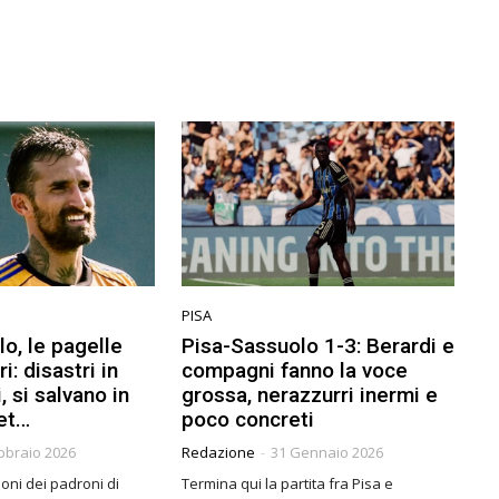
PISA
o, le pagelle
Pisa-Sassuolo 1-3: Berardi e
i: disastri in
compagni fanno la voce
i, si salvano in
grossa, nerazzurri inermi e
fet…
poco concreti
bbraio 2026
Redazione
-
31 Gennaio 2026
oni dei padroni di
Termina qui la partita fra Pisa e