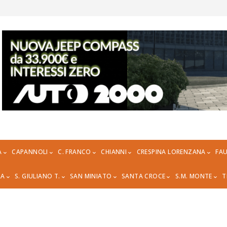
A
CAPANNOLI
C. FRANCO
CHIANNI
CRESPINA LORENZANA
FAU
RA
S. GIULIANO T.
SAN MINIATO
SANTA CROCE
S.M. MONTE
T