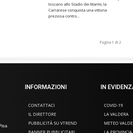
toscano allo Stadio dei Marmi, la
Carrarese conquista una vittoria
preziosa contro...
Pagina 1 di 2
INFORMAZIONI
IN EVIDENZ
CONTATTACI
COVID-19
IL DIRETTORE
LA VALDERA
PUBBLICITÀ SU VTREND
METEO VALDE
Pisa
BANNER PUBBLICITARI
LA PROVINCIA