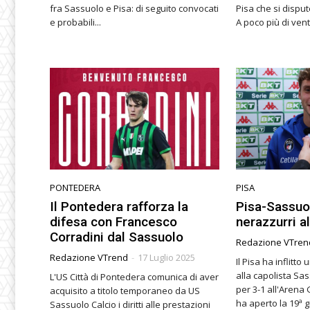
fra Sassuolo e Pisa: di seguito convocati
Pisa che si dispu
e probabili...
A poco più di vent
PONTEDERA
PISA
Il Pontedera rafforza la
Pisa-Sassuol
difesa con Francesco
nerazzurri al
Corradini dal Sassuolo
Redazione VTren
Redazione VTrend
-
17 Luglio 2025
Il Pisa ha inflitt
alla capolista Sa
L'US Città di Pontedera comunica di aver
per 3-1 all'Arena
acquisito a titolo temporaneo da US
ha aperto la 19ª gi
Sassuolo Calcio i diritti alle prestazioni