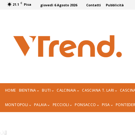
C
21.1
Pisa
giovedì 6 Agosto 2026
Contatti
Pubblicità
HOME
BIENTINA
BUTI
CALCINAIA
CASCIANA T. LARI
CASCIN
MONTOPOLI
PALAIA
PECCIOLI
PONSACCO
PISA
PONTEDE