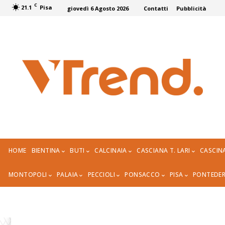
C
21.1
Pisa
giovedì 6 Agosto 2026
Contatti
Pubblicità
HOME
BIENTINA
BUTI
CALCINAIA
CASCIANA T. LARI
CASCIN
MONTOPOLI
PALAIA
PECCIOLI
PONSACCO
PISA
PONTEDE