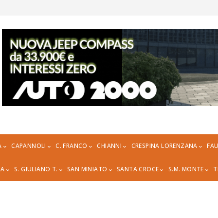
A
CAPANNOLI
C. FRANCO
CHIANNI
CRESPINA LORENZANA
FAU
RA
S. GIULIANO T.
SAN MINIATO
SANTA CROCE
S.M. MONTE
T