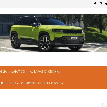
GLIA
LAJATICO
ALTA VAL DI CECINA
ERRICCIOLA
VICOPISANO
VECCHIANO