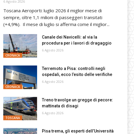
6 Agosto 2026
Toscana Aeroporti: luglio 2026 il miglior mese di
sempre, oltre 1,1 milioni di passeggeri transitati
(+4,9%). Il mese di luglio si afferma come il miglior...
Canale dei Navicelli: al via la
procedura per i lavori di dragaggio
6 Agosto 2026
CRONACA
Terremoto a Pisa: controlli negli
ospedali, ecco l’esito delle verifiche
6 Agosto 2026
CRONACA
Treno travolge un gregge di pecore:
mattinata di disagi
6 Agosto 2026
TOSCANA
Pisa trema, gli esperti dell’Università