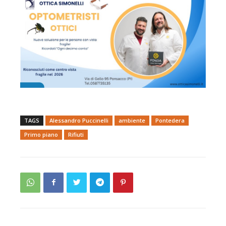
TAGS
Alessandro Puccinelli
ambiente
Pontedera
Primo piano
Rifiuti