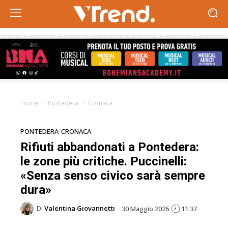
Home
Pontedera
Cronaca
PONTEDERA
CRONACA
Rifiuti abbandonati a Pontedera:
le zone più critiche. Puccinelli:
«Senza senso civico sarà sempre
dura»
Di
Valentina Giovannetti
30 Maggio 2026
11:37