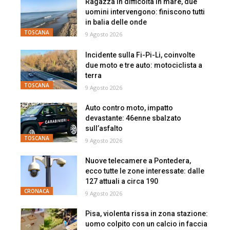
Ragazza in difficoltà in mare, due
uomini intervengono: finiscono tutti
in balia delle onde
TOSCANA
9 Agosto 2026
Incidente sulla Fi-Pi-Li, coinvolte
due moto e tre auto: motociclista a
terra
TOSCANA
9 Agosto 2026
Auto contro moto, impatto
devastante: 46enne sbalzato
sull’asfalto
TOSCANA
9 Agosto 2026
Nuove telecamere a Pontedera,
ecco tutte le zone interessate: dalle
127 attuali a circa 190
CRONACA
9 Agosto 2026
Pisa, violenta rissa in zona stazione:
uomo colpito con un calcio in faccia