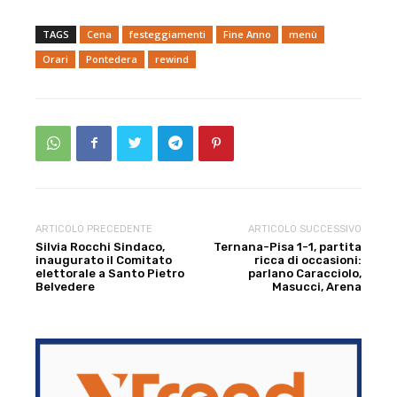
TAGS
Cena
festeggiamenti
Fine Anno
menù
Orari
Pontedera
rewind
ARTICOLO PRECEDENTE
ARTICOLO SUCCESSIVO
Silvia Rocchi Sindaco,
Ternana-Pisa 1-1, partita
inaugurato il Comitato
ricca di occasioni:
elettorale a Santo Pietro
parlano Caracciolo,
Belvedere
Masucci, Arena