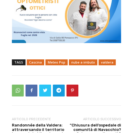
TAGS
Cascina
Meteo Pop
nube a imbuto
valdera
ARTICOLO PRECEDENTE
ARTICOLO SUCCESSIVO
Randonnée della Valdera:
“Chiusura dell’ospedale di
attraversando il territorio
comunità di Navacchio?