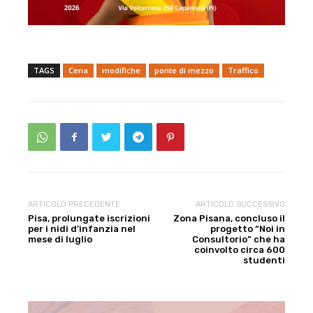
TAGS
Cena
modifiche
ponte di mezzo
Traffico
ARTICOLO PRECEDENTE
ARTICOLO SUCCESSIVO
Pisa, prolungate iscrizioni
Zona Pisana, concluso il
per i nidi d’infanzia nel
progetto “Noi in
mese di luglio
Consultorio” che ha
coinvolto circa 600
studenti