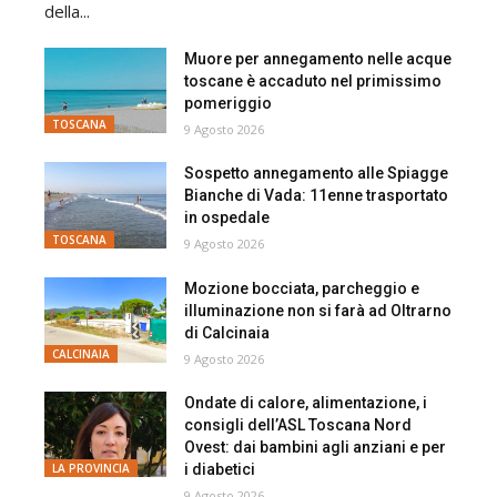
della...
Muore per annegamento nelle acque
toscane è accaduto nel primissimo
pomeriggio
TOSCANA
9 Agosto 2026
Sospetto annegamento alle Spiagge
Bianche di Vada: 11enne trasportato
in ospedale
TOSCANA
9 Agosto 2026
Mozione bocciata, parcheggio e
illuminazione non si farà ad Oltrarno
di Calcinaia
CALCINAIA
9 Agosto 2026
Ondate di calore, alimentazione, i
consigli dell’ASL Toscana Nord
Ovest: dai bambini agli anziani e per
i diabetici
LA PROVINCIA
9 Agosto 2026