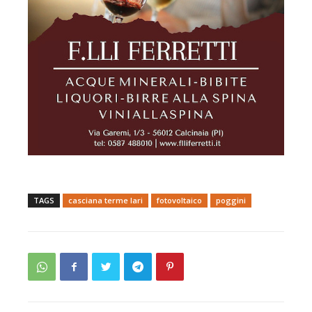
TAGS
casciana terme lari
fotovoltaico
poggini