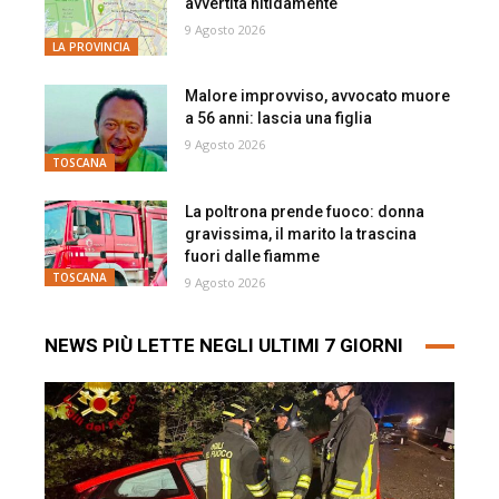
avvertita nitidamente
9 Agosto 2026
LA PROVINCIA
Malore improvviso, avvocato muore
a 56 anni: lascia una figlia
9 Agosto 2026
TOSCANA
La poltrona prende fuoco: donna
gravissima, il marito la trascina
fuori dalle fiamme
TOSCANA
9 Agosto 2026
NEWS PIÙ LETTE NEGLI ULTIMI 7 GIORNI