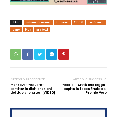
TAGS
automedicazione
bonanno
CISOM
confezioni
dono
Pisa
prodotti
ARTICOLO PRECEDENTE
ARTICOLO SUCCESSIVO
Mantova-Pisa, pre-
Peccioli “Città che legge”
partita: le dichiarazioni
ospita la tappa finale del
dei due allenatori [VIDEO]
Premio Vero