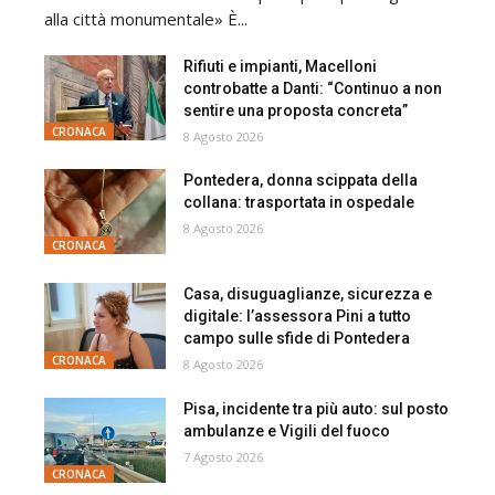
alla città monumentale» È...
Rifiuti e impianti, Macelloni
controbatte a Danti: “Continuo a non
sentire una proposta concreta”
CRONACA
8 Agosto 2026
Pontedera, donna scippata della
collana: trasportata in ospedale
8 Agosto 2026
CRONACA
Casa, disuguaglianze, sicurezza e
digitale: l’assessora Pini a tutto
campo sulle sfide di Pontedera
CRONACA
8 Agosto 2026
Pisa, incidente tra più auto: sul posto
ambulanze e Vigili del fuoco
7 Agosto 2026
CRONACA