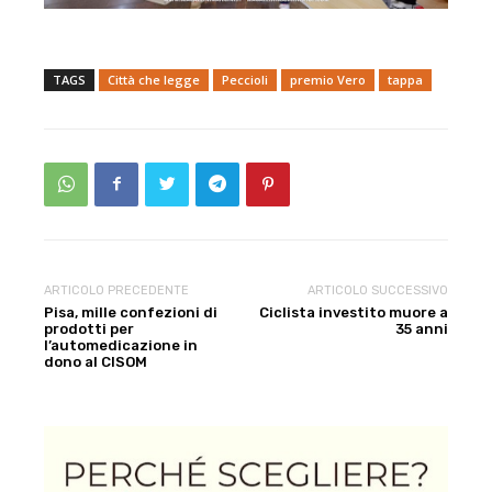
TAGS
Città che legge
Peccioli
premio Vero
tappa
ARTICOLO PRECEDENTE
ARTICOLO SUCCESSIVO
Pisa, mille confezioni di
Ciclista investito muore a
prodotti per
35 anni
l’automedicazione in
dono al CISOM