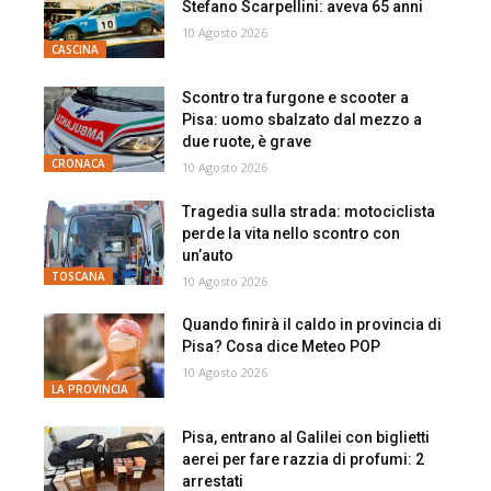
Stefano Scarpellini: aveva 65 anni
10 Agosto 2026
CASCINA
Scontro tra furgone e scooter a
Pisa: uomo sbalzato dal mezzo a
due ruote, è grave
CRONACA
10 Agosto 2026
Tragedia sulla strada: motociclista
perde la vita nello scontro con
un’auto
TOSCANA
10 Agosto 2026
Quando finirà il caldo in provincia di
Pisa? Cosa dice Meteo POP
10 Agosto 2026
LA PROVINCIA
Pisa, entrano al Galilei con biglietti
aerei per fare razzia di profumi: 2
arrestati