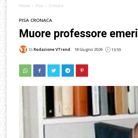
Home
Pisa
Cronaca
PISA
CRONACA
Muore professore emerito
Di
Redazione VTrend
18 Giugno 2026
13:59