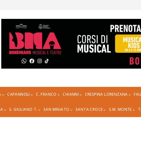
A
CAPANNOLI
C. FRANCO
CHIANNI
CRESPINA LORENZANA
FAU
RA
S. GIULIANO T.
SAN MINIATO
SANTA CROCE
S.M. MONTE
T