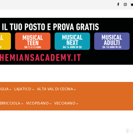
GLIA
LAJATICO
ALTA VAL DI CECINA
ERRICCIOLA
VICOPISANO
VECCHIANO