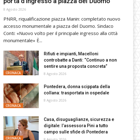
porta d’ingresso a piazza del Duomo
8 Agosto 2026
PNRR, riqualificazione piazza Manin: completato nuovo
accesso monumentale a piazza del Duomo. Sindaco
Conti: «Nuovo volto per il principale ingresso alla città
monumentale» È...
Rifiuti e impianti, Macelloni
controbatte a Danti: “Continuo a non
sentire una proposta concreta”
CRONACA
8 Agosto 2026
Pontedera, donna scippata della
collana: trasportata in ospedale
8 Agosto 2026
CRONACA
Casa, disuguaglianze, sicurezza e
digitale: l’assessora Pini a tutto
campo sulle sfide di Pontedera
CRONACA
8 Agosto 2026