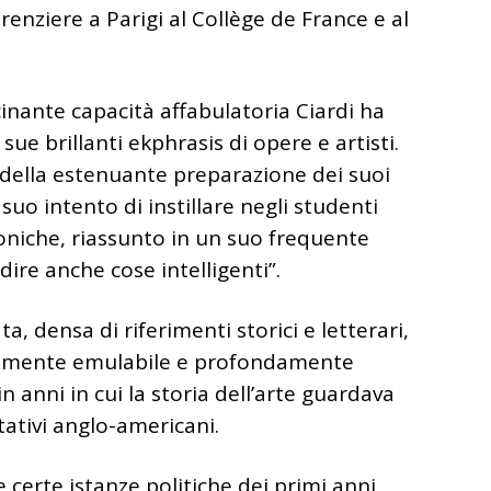
renziere a Parigi al Collège de France e al
cinante capacità affabulatoria Ciardi ha
ue brillanti ekphrasis di opere e artisti.
 della estenuante preparazione dei suoi
uo intento di instillare negli studenti
iche, riassunto in un suo frequente
re anche cose intelligenti”.
, densa di riferimenti storici e letterari,
cilmente emulabile e profondamente
n anni in cui la storia dell’arte guardava
etativi anglo-americani.
e certe istanze politiche dei primi anni