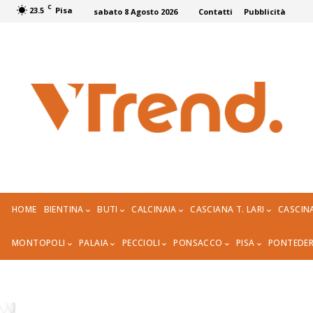
C
23.5
Pisa
sabato 8 Agosto 2026
Contatti
Pubblicità
HOME
BIENTINA
BUTI
CALCINAIA
CASCIANA T. LARI
CASCIN
MONTOPOLI
PALAIA
PECCIOLI
PONSACCO
PISA
PONTEDE