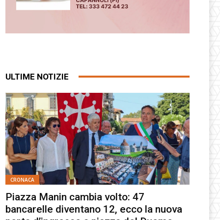
ULTIME NOTIZIE
CRONACA
Piazza Manin cambia volto: 47
bancarelle diventano 12, ecco la nuova