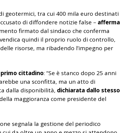
ndi geotermici, tra cui 400 mila euro destinati
ccusato di diffondere notizie false –
afferma
mento firmato dal sindaco che conferma
endica quindi il proprio ruolo di controllo,
zzo delle risorse, ma ribadendo l’impegno per
 primo cittadino
: “Se è stanco dopo 25 anni
arebbe una sconfitta, ma un atto di
 dalla disponibilità,
dichiarata dallo stesso
 della maggioranza come presidente del
ione segnala la gestione del periodico
u cui da oltre un anno e mezzo si attendono