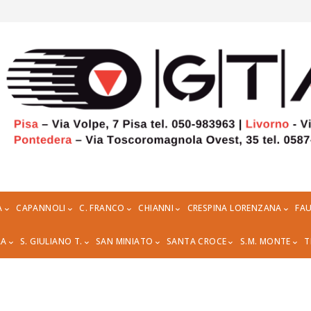
A
CAPANNOLI
C. FRANCO
CHIANNI
CRESPINA LORENZANA
FAU
RA
S. GIULIANO T.
SAN MINIATO
SANTA CROCE
S.M. MONTE
T