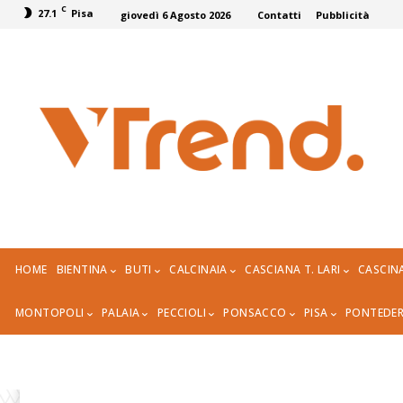
C
27.1
Pisa
giovedì 6 Agosto 2026
Contatti
Pubblicità
HOME
BIENTINA
BUTI
CALCINAIA
CASCIANA T. LARI
CASCIN
MONTOPOLI
PALAIA
PECCIOLI
PONSACCO
PISA
PONTEDE