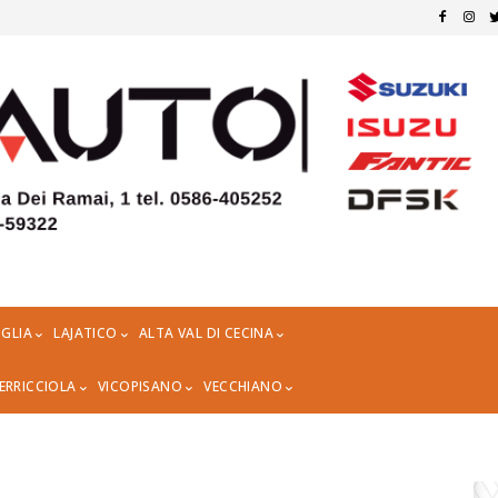
GLIA
LAJATICO
ALTA VAL DI CECINA
ERRICCIOLA
VICOPISANO
VECCHIANO