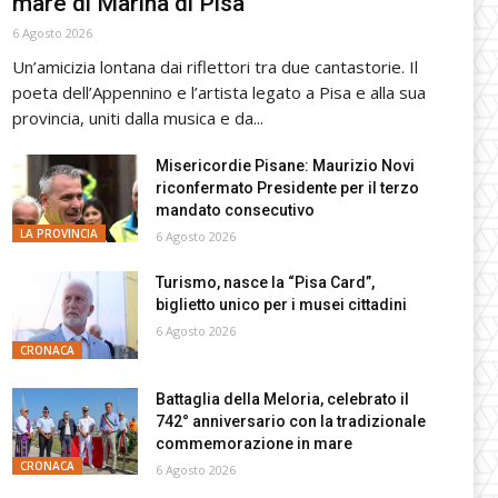
mare di Marina di Pisa
6 Agosto 2026
Un’amicizia lontana dai riflettori tra due cantastorie. Il
poeta dell’Appennino e l’artista legato a Pisa e alla sua
provincia, uniti dalla musica e da...
Misericordie Pisane: Maurizio Novi
riconfermato Presidente per il terzo
mandato consecutivo
LA PROVINCIA
6 Agosto 2026
Turismo, nasce la “Pisa Card”,
biglietto unico per i musei cittadini
6 Agosto 2026
CRONACA
Battaglia della Meloria, celebrato il
742° anniversario con la tradizionale
commemorazione in mare
CRONACA
6 Agosto 2026