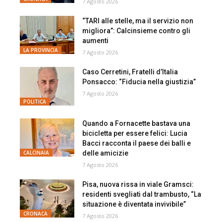
7 Agosto 2026
“TARI alle stelle, ma il servizio non
migliora”: Calcinsieme contro gli
aumenti
LA PROVINCIA
7 Agosto 2026
Caso Cerretini, Fratelli d’Italia
Ponsacco: “Fiducia nella giustizia”
7 Agosto 2026
POLITICA
Quando a Fornacette bastava una
bicicletta per essere felici: Lucia
Bacci racconta il paese dei balli e
delle amicizie
CALCINAIA
7 Agosto 2026
Pisa, nuova rissa in viale Gramsci:
residenti svegliati dal trambusto, “La
situazione è diventata invivibile”
CRONACA
7 Agosto 2026