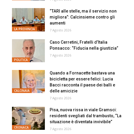
“TARI alle stelle, ma il servizio non
migliora”: Calcinsieme contro gli
aumenti
LA PROVINCIA
7 Agosto 2026
Caso Cerretini, Fratelli d’Italia
Ponsacco: “Fiducia nella giustizia”
7 Agosto 2026
POLITICA
Quando a Fornacette bastava una
bicicletta per essere felici: Lucia
Bacci racconta il paese dei balli e
delle amicizie
CALCINAIA
7 Agosto 2026
Pisa, nuova rissa in viale Gramsci:
residenti svegliati dal trambusto, “La
situazione è diventata invivibile”
CRONACA
7 Agosto 2026