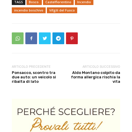
TAGS
Bosco.
Castelfiorentino
Incendio
incendio boschivo
Vifgili del Fuoco
ARTICOLO PRECEDENTE
ARTICOLO SUCCESSIVO
Ponsacco, scontro tra
Aldo Montano colpito da
due auto: un veicolo si
forma allergica rischia la
ribalta di lato
vita