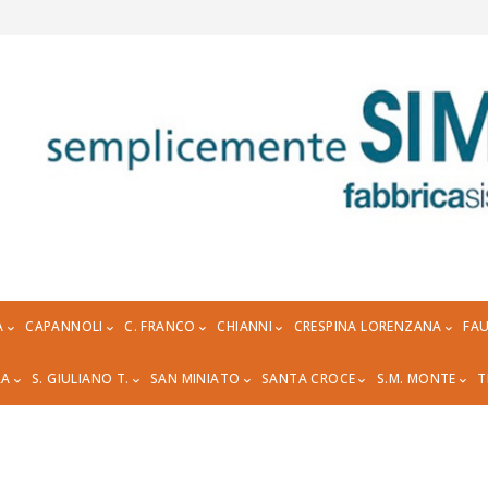
A
CAPANNOLI
C. FRANCO
CHIANNI
CRESPINA LORENZANA
FAU
RA
S. GIULIANO T.
SAN MINIATO
SANTA CROCE
S.M. MONTE
T