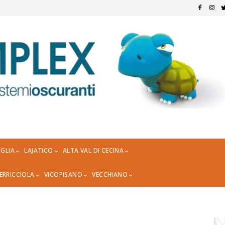
GLIA
LAJATICO
ALTA VAL DI CECINA
ERRICCIOLA
VICOPISANO
VECCHIANO