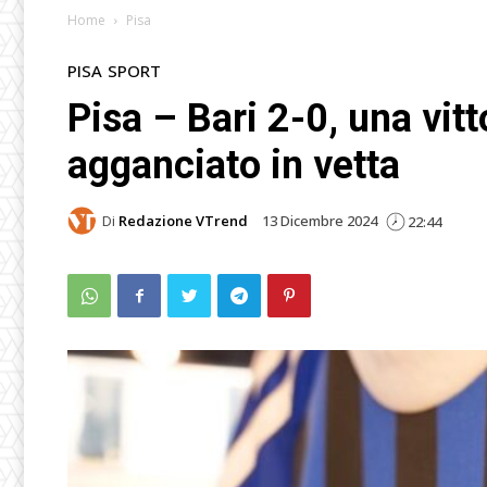
Home
Pisa
PISA
SPORT
Pisa – Bari 2-0, una vitt
agganciato in vetta
Di
Redazione VTrend
13 Dicembre 2024
22:44