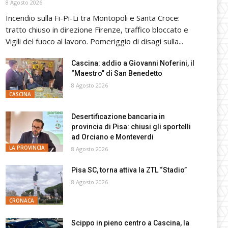
8 Agosto 2026
Incendio sulla Fi-Pi-Li tra Montopoli e Santa Croce:
tratto chiuso in direzione Firenze, traffico bloccato e
Vigili del fuoco al lavoro. Pomeriggio di disagi sulla...
Cascina: addio a Giovanni Noferini, il
“Maestro” di San Benedetto
8 Agosto 2026
CASCINA
Desertificazione bancaria in
provincia di Pisa: chiusi gli sportelli
ad Orciano e Monteverdi
LA PROVINCIA
8 Agosto 2026
Pisa SC, torna attiva la ZTL “Stadio”
8 Agosto 2026
CRONACA
Scippo in pieno centro a Cascina, la