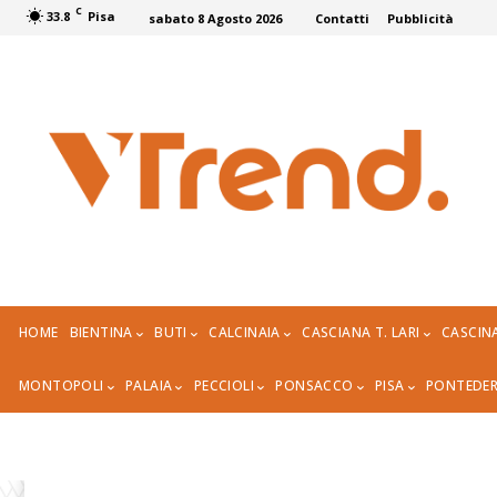
C
33.8
Pisa
sabato 8 Agosto 2026
Contatti
Pubblicità
HOME
BIENTINA
BUTI
CALCINAIA
CASCIANA T. LARI
CASCIN
MONTOPOLI
PALAIA
PECCIOLI
PONSACCO
PISA
PONTEDE