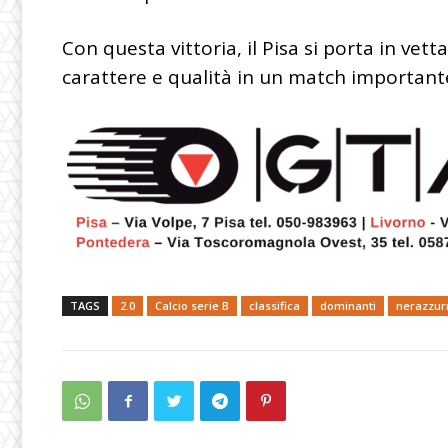
Con questa vittoria, il Pisa si porta in vett
carattere e qualità in un match importante
TAGS
2.0
Calcio serie B
classifica
dominanti
nerazzur