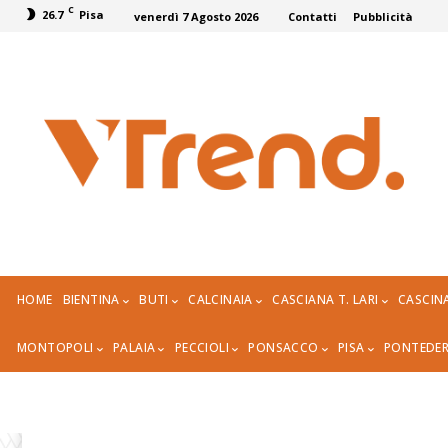
C
26.7
Pisa
venerdì 7 Agosto 2026
Contatti
Pubblicità
HOME
BIENTINA
BUTI
CALCINAIA
CASCIANA T. LARI
CASCIN
MONTOPOLI
PALAIA
PECCIOLI
PONSACCO
PISA
PONTEDE