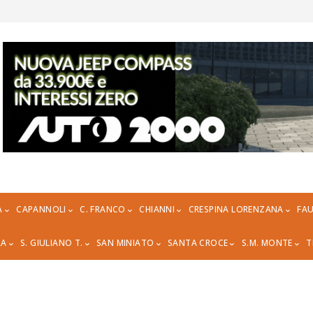
A
CAPANNOLI
C. FRANCO
CHIANNI
CRESPINA LORENZANA
FAU
RA
S. GIULIANO T.
SAN MINIATO
SANTA CROCE
S.M. MONTE
T