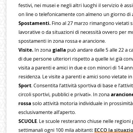
festivi, nei musei e negli altri luoghi il servizio è 
on line o telefonicamente con almeno un giorno di 
Spostamenti.
Fino al 27 marzo rimangono vietati 
lavorative o da situazioni di necessità ovvero per moti
spostamenti in zona rossa e arancione.
Visite.
In zona
gialla
può andare dalle 5 alle 22 a ca
di due persone ulteriori rispetto a quelle ivi già con
visita a parenti e amici in due e con minori di 14 a
residenza. Le visite a parenti e amici sono vietate i
Sport
. Consentita
l’attività sportiva di base e l’att
circoli sportivi, pubblici e privati».
In zona
arancion
rossa
solo attività motoria individuale in prossimit
esclusivamente all’aperto.
SCUOLE
. Le scuole resteranno chiuse nelle regioni 
settimanali ogni 100 mila abitanti:
ECCO la situazio