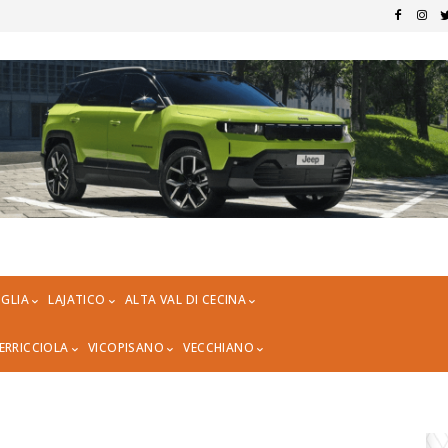
GLIA
LAJATICO
ALTA VAL DI CECINA
ERRICCIOLA
VICOPISANO
VECCHIANO