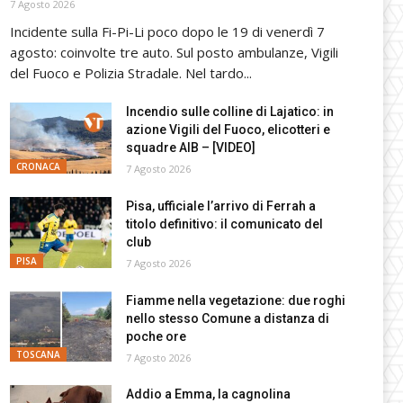
7 Agosto 2026
Incidente sulla Fi-Pi-Li poco dopo le 19 di venerdì 7
agosto: coinvolte tre auto. Sul posto ambulanze, Vigili
del Fuoco e Polizia Stradale. Nel tardo...
Incendio sulle colline di Lajatico: in
azione Vigili del Fuoco, elicotteri e
squadre AIB – [VIDEO]
CRONACA
7 Agosto 2026
Pisa, ufficiale l’arrivo di Ferrah a
titolo definitivo: il comunicato del
club
PISA
7 Agosto 2026
Fiamme nella vegetazione: due roghi
nello stesso Comune a distanza di
poche ore
TOSCANA
7 Agosto 2026
Addio a Emma, la cagnolina