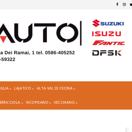
GLIA
LAJATICO
ALTA VAL DI CECINA
ERRICCIOLA
VICOPISANO
VECCHIANO