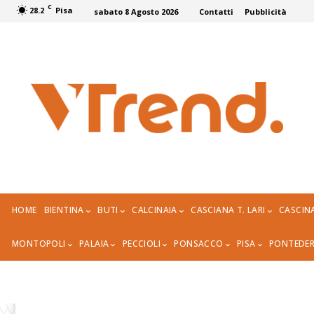
C
28.2
Pisa
sabato 8 Agosto 2026
Contatti
Pubblicità
HOME
BIENTINA
BUTI
CALCINAIA
CASCIANA T. LARI
CASCIN
MONTOPOLI
PALAIA
PECCIOLI
PONSACCO
PISA
PONTEDE