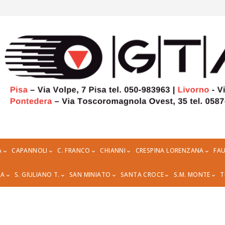
A
CAPANNOLI
C. FRANCO
CHIANNI
CRESPINA LORENZANA
FAU
RA
S. GIULIANO T.
SAN MINIATO
SANTA CROCE
S.M. MONTE
T