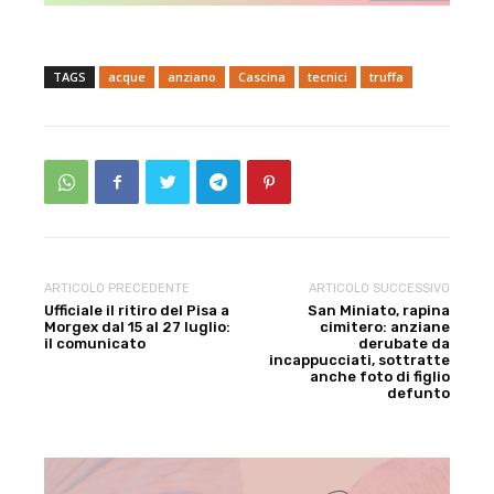
TAGS
acque
anziano
Cascina
tecnici
truffa
ARTICOLO PRECEDENTE
ARTICOLO SUCCESSIVO
Ufficiale il ritiro del Pisa a
San Miniato, rapina
Morgex dal 15 al 27 luglio:
cimitero: anziane
il comunicato
derubate da
incappucciati, sottratte
anche foto di figlio
defunto