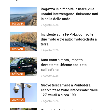
Ragazza in difficoltà in mare, due
uomini intervengono: finiscono tutti
in balia delle onde
TOSCANA
9 Agosto 2026
Incidente sulla Fi-Pi-Li, coinvolte
due moto e tre auto: motociclista a
terra
TOSCANA
9 Agosto 2026
Auto contro moto, impatto
devastante: 46enne sbalzato
sull’asfalto
TOSCANA
9 Agosto 2026
Nuove telecamere a Pontedera,
ecco tutte le zone interessate: dalle
127 attuali a circa 190
CRONACA
9 Agosto 2026