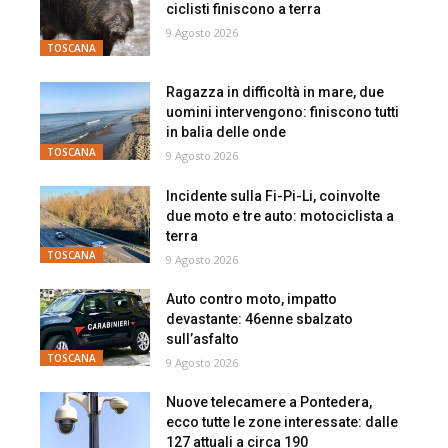
ciclisti finiscono a terra
9 Agosto 2026
TOSCANA
Ragazza in difficoltà in mare, due
uomini intervengono: finiscono tutti
in balia delle onde
TOSCANA
9 Agosto 2026
Incidente sulla Fi-Pi-Li, coinvolte
due moto e tre auto: motociclista a
terra
TOSCANA
9 Agosto 2026
Auto contro moto, impatto
devastante: 46enne sbalzato
sull’asfalto
TOSCANA
9 Agosto 2026
Nuove telecamere a Pontedera,
ecco tutte le zone interessate: dalle
127 attuali a circa 190