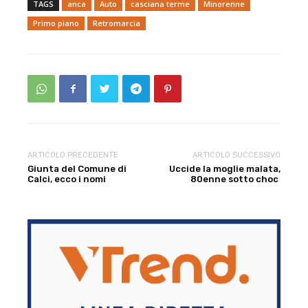
TAGS
anca
Auto
casciana terme
Minorenne
Primo piano
Retromarcia
ARTICOLO PRECEDENTE
ARTICOLO SUCCESSIVO
Giunta del Comune di
Uccide la moglie malata,
Calci, ecco i nomi
80enne sotto choc