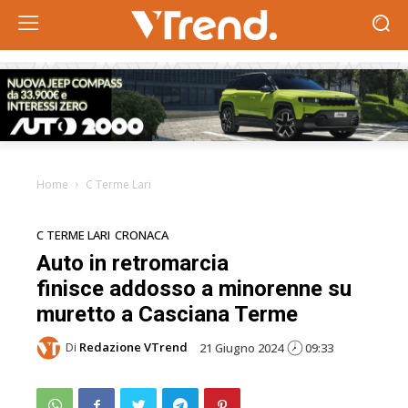
Home
C Terme Lari
C TERME LARI
CRONACA
Auto in retromarcia
finisce addosso a minorenne su
muretto a Casciana Terme
Di
Redazione VTrend
21 Giugno 2024
09:33