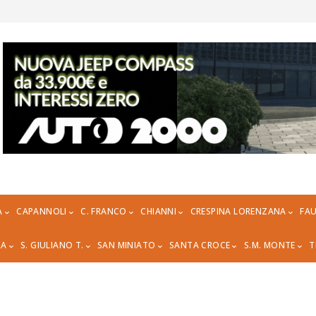
A
CAPANNOLI
C. FRANCO
CHIANNI
CRESPINA LORENZANA
FAU
RA
S. GIULIANO T.
SAN MINIATO
SANTA CROCE
S.M. MONTE
T