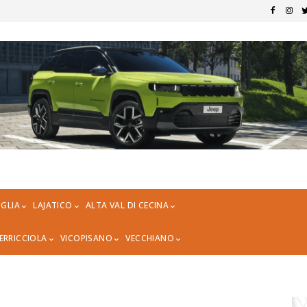
GLIA
LAJATICO
ALTA VAL DI CECINA
ERRICCIOLA
VICOPISANO
VECCHIANO