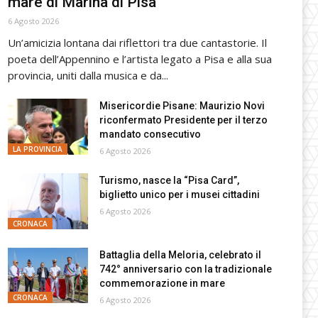
mare di Marina di Pisa
6 Agosto 2026
Un’amicizia lontana dai riflettori tra due cantastorie. Il
poeta dell’Appennino e l’artista legato a Pisa e alla sua
provincia, uniti dalla musica e da...
Misericordie Pisane: Maurizio Novi
riconfermato Presidente per il terzo
mandato consecutivo
LA PROVINCIA
6 Agosto 2026
Turismo, nasce la “Pisa Card”,
biglietto unico per i musei cittadini
6 Agosto 2026
CRONACA
Battaglia della Meloria, celebrato il
742° anniversario con la tradizionale
commemorazione in mare
CRONACA
6 Agosto 2026