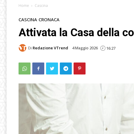
Home
Cascina
CASCINA
CRONACA
Attivata la Casa della c
Di
Redazione VTrend
4 Maggio 2026
16:27