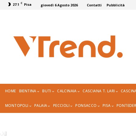
C
27.1
Pisa
giovedì 6 Agosto 2026
Contatti
Pubblicità
HOME
BIENTINA
BUTI
CALCINAIA
CASCIANA T. LARI
CASCIN
MONTOPOLI
PALAIA
PECCIOLI
PONSACCO
PISA
PONTEDE