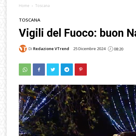
Home
Toscana
TOSCANA
Vigili del Fuoco: buon N
Di
Redazione VTrend
25 Dicembre 2024
08:20