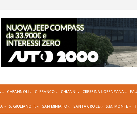
A
CAPANNOLI
C. FRANCO
CHIANNI
CRESPINA LORENZANA
FAU
RA
S. GIULIANO T.
SAN MINIATO
SANTA CROCE
S.M. MONTE
T