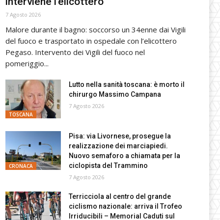
interviene l’elicottero
7 Agosto 2026
Malore durante il bagno: soccorso un 34enne dai Vigili
del fuoco e trasportato in ospedale con l’elicottero
Pegaso. Intervento dei Vigili del fuoco nel
pomeriggio...
Lutto nella sanità toscana: è morto il
chirurgo Massimo Campana
7 Agosto 2026
TOSCANA
Pisa: via Livornese, prosegue la
realizzazione dei marciapiedi.
Nuovo semaforo a chiamata per la
ciclopista del Trammino
CRONACA
7 Agosto 2026
Terricciola al centro del grande
ciclismo nazionale: arriva il Trofeo
Irriducibili – Memorial Caduti sul