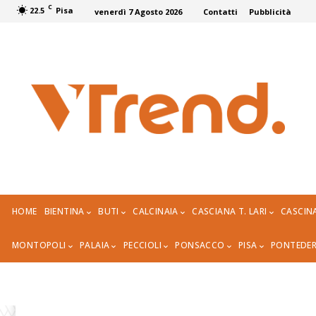
C
22.5
Pisa
venerdì 7 Agosto 2026
Contatti
Pubblicità
HOME
BIENTINA
BUTI
CALCINAIA
CASCIANA T. LARI
CASCIN
MONTOPOLI
PALAIA
PECCIOLI
PONSACCO
PISA
PONTEDE