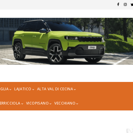
GLIA
LAJATICO
ALTA VAL DI CECINA
ERRICCIOLA
VICOPISANO
VECCHIANO