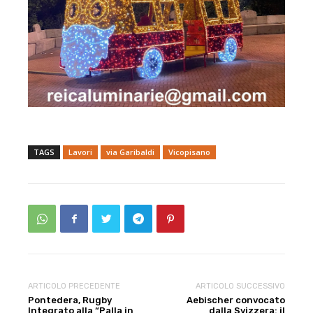
TAGS
Lavori
via Garibaldi
Vicopisano
ARTICOLO PRECEDENTE
ARTICOLO SUCCESSIVO
Pontedera, Rugby
Aebischer convocato
Integrato alla “Palla in
dalla Svizzera: il