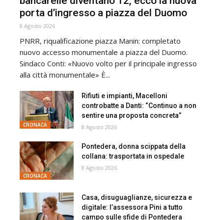
bancarelle diventano 12, ecco la nuova
porta d’ingresso a piazza del Duomo
8 Agosto 2026
PNRR, riqualificazione piazza Manin: completato
nuovo accesso monumentale a piazza del Duomo.
Sindaco Conti: «Nuovo volto per il principale ingresso
alla città monumentale» È...
Rifiuti e impianti, Macelloni
controbatte a Danti: “Continuo a non
sentire una proposta concreta”
CRONACA
8 Agosto 2026
Pontedera, donna scippata della
collana: trasportata in ospedale
8 Agosto 2026
CRONACA
Casa, disuguaglianze, sicurezza e
digitale: l’assessora Pini a tutto
campo sulle sfide di Pontedera