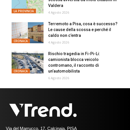
Valdera
LA PROVINCIA
4 Agosto 2026
Terremoto a Pisa, cosa è successo?
Le cause della scossa e perché il
caldo non c’entra
CRONACA
4 Agosto 2026
Rischio tragedia in Fi-Pi-Li:
camionista blocca veicolo
contromano, il racconto di
un’automobilista
CRONACA
6 Agosto 2026
Via del Marrucco, 17, Calcinaia, PISA