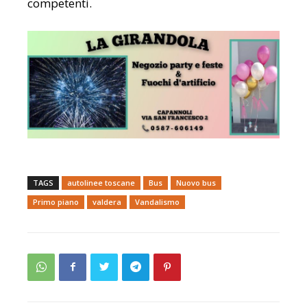
competenti.
TAGS
autolinee toscane
Bus
Nuovo bus
Primo piano
valdera
Vandalismo