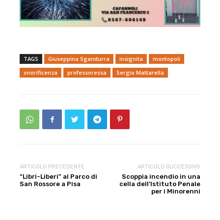
TAGS
Giuseppina Sgandurra
insignita
montopoli
onorificenza
professoressa
Sergio Mattarella
ARTICOLO PRECEDENTE
ARTICOLO SUCCESSIVO
“Libri-Liberi” al Parco di
Scoppia incendio in una
San Rossore a Pisa
cella dell’Istituto Penale
per i Minorenni