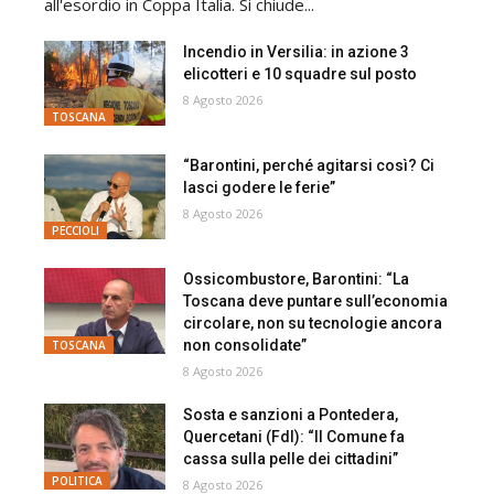
all'esordio in Coppa Italia. Si chiude...
Incendio in Versilia: in azione 3
elicotteri e 10 squadre sul posto
8 Agosto 2026
TOSCANA
“Barontini, perché agitarsi così? Ci
lasci godere le ferie”
8 Agosto 2026
PECCIOLI
Ossicombustore, Barontini: “La
Toscana deve puntare sull’economia
circolare, non su tecnologie ancora
non consolidate”
TOSCANA
8 Agosto 2026
Sosta e sanzioni a Pontedera,
Quercetani (FdI): “Il Comune fa
cassa sulla pelle dei cittadini”
POLITICA
8 Agosto 2026