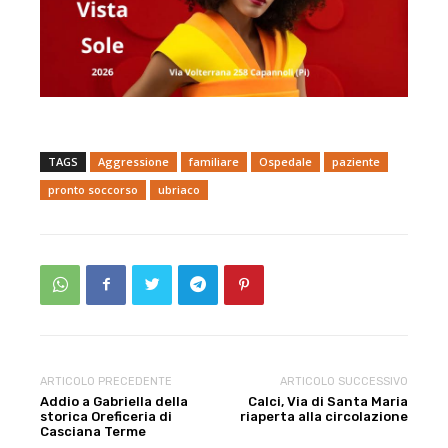
TAGS
Aggressione
familiare
Ospedale
paziente
pronto soccorso
ubriaco
ARTICOLO PRECEDENTE
ARTICOLO SUCCESSIVO
Addio a Gabriella della
Calci, Via di Santa Maria
storica Oreficeria di
riaperta alla circolazione
Casciana Terme