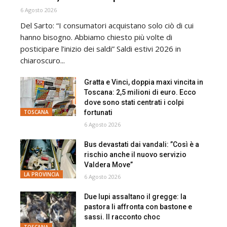
6 Agosto 2026
Del Sarto: “I consumatori acquistano solo ciò di cui
hanno bisogno. Abbiamo chiesto più volte di
posticipare l’inizio dei saldi” Saldi estivi 2026 in
chiaroscuro...
Gratta e Vinci, doppia maxi vincita in
Toscana: 2,5 milioni di euro. Ecco
dove sono stati centrati i colpi
fortunati
TOSCANA
6 Agosto 2026
Bus devastati dai vandali: ”Così è a
rischio anche il nuovo servizio
Valdera Move”
LA PROVINCIA
6 Agosto 2026
Due lupi assaltano il gregge: la
pastora li affronta con bastone e
sassi. Il racconto choc
TOSCANA