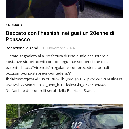
CRONACA
Beccato con l’hashish: nei guai un 20enne di
Ponsacco
Redazione VTrend
-
10 Novembre 2024
E' stato segnalato alla Prefettura di Pisa quale assuntore di
sostanze stupefacenti con conseguente sospensione della
patente. https://vtrend.it/irregolari-e-con-precedenti-penali-
occupano-uno-stabile-a-pontedera/?
fbclid=IwY2xjawGdZ8hleHRuA2FlbQIxMQABHYFpvA1W85c6yOtk5OsT9c
Uw0MvbvvSw6Zu-ihEQ_aem_bcDClWkwGkI_G5x35BeM4A
Nell’ambito dei controlli serali della Polizia di Stato...