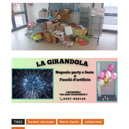
TAGS
basket calcinaia
Mario Spoto
solidarietà