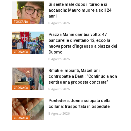
Si sente male dopo il turno e si
accascia: Mauro muore a soli 24
anni
TOSCANA
8 Agosto 2026
Piazza Manin cambia volto: 47
bancarelle diventano 12, ecco la
nuova porta d’ingresso a piazza del
Duomo
CRONACA
8 Agosto 2026
Rifiuti e impianti, Macelloni
controbatte a Danti: “Continuo a non
sentire una proposta concreta”
CRONACA
8 Agosto 2026
Pontedera, donna scippata della
collana: trasportata in ospedale
8 Agosto 2026
CRONACA