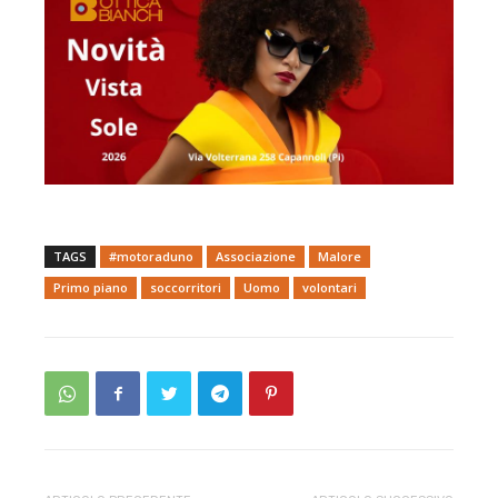
TAGS
#motoraduno
Associazione
Malore
Primo piano
soccorritori
Uomo
volontari