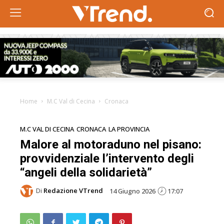
Home
M.C Val di Cecina
Cronaca
M.C VAL DI CECINA
CRONACA
LA PROVINCIA
Malore al motoraduno nel pisano:
provvidenziale l’intervento degli
“angeli della solidarietà”
Di
Redazione VTrend
14 Giugno 2026
17:07