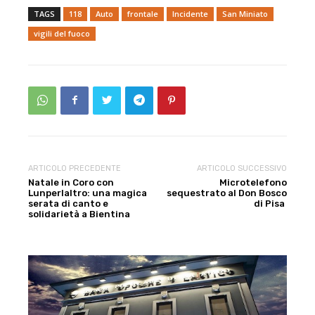
TAGS
118
Auto
frontale
Incidente
San Miniato
vigili del fuoco
ARTICOLO PRECEDENTE
ARTICOLO SUCCESSIVO
Natale in Coro con
Microtelefono
Lunperlaltro: una magica
sequestrato al Don Bosco
serata di canto e
di Pisa
solidarietà a Bientina