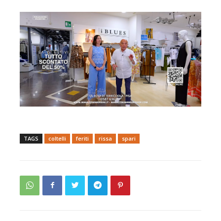
TAGS
coltelli
feriti
rissa
spari