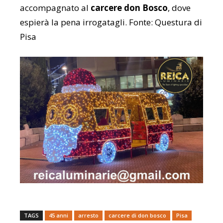
accompagnato al
carcere don Bosco
, dove
espierà la pena irrogatagli. Fonte: Questura di
Pisa
TAGS
45 anni
arresto
carcere di don bosco
Pisa