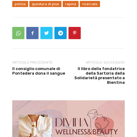
polizia
questura di pisa
rapina
ricercato
ARTICOLO PRECEDENTE
ARTICOLO SUCCESSIVO
Il consiglio comunale di
Il libro della fondatrice
Pontedera dona il sangue
della Sartoria della
Solidarietà presentato a
Bientina