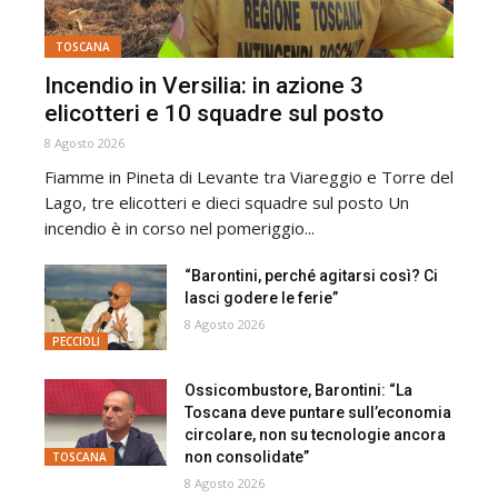
TOSCANA
Incendio in Versilia: in azione 3
elicotteri e 10 squadre sul posto
8 Agosto 2026
Fiamme in Pineta di Levante tra Viareggio e Torre del
Lago, tre elicotteri e dieci squadre sul posto Un
incendio è in corso nel pomeriggio...
“Barontini, perché agitarsi così? Ci
lasci godere le ferie”
8 Agosto 2026
PECCIOLI
Ossicombustore, Barontini: “La
Toscana deve puntare sull’economia
circolare, non su tecnologie ancora
non consolidate”
TOSCANA
8 Agosto 2026