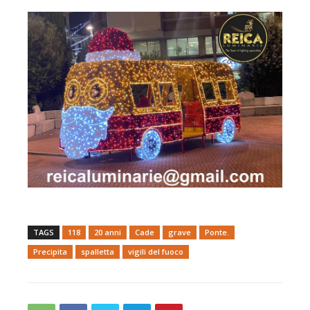
TAGS
118
20 anni
Cade
grave
Ponte.
Precipita
spalletta
vigili del fuoco