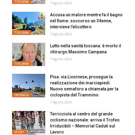
TOSCANA
7 Agosto 2026
Accusa un malore mentre fa il bagno
nel fiume: soccorso un 34enne,
interviene l’elicottero
TOSCANA
7 Agosto 2026
Lutto nella sanità toscana: è morto il
chirurgo Massimo Campana
7 Agosto 2026
TOSCANA
Pisa: via Livornese, prosegue la
realizzazione dei marciapiedi.
Nuovo semaforo a chiamata per la
ciclopista del Trammino
CRONACA
7 Agosto 2026
Terricciola al centro del grande
ciclismo nazionale: arriva il Trofeo
Irriducibili – Memorial Caduti sul
Lavoro
SPORT