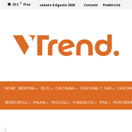
C
23.5
Pisa
sabato 8 Agosto 2026
Contatti
Pubblicità
HOME
BIENTINA
BUTI
CALCINAIA
CASCIANA T. LARI
CASCIN
MONTOPOLI
PALAIA
PECCIOLI
PONSACCO
PISA
PONTEDE