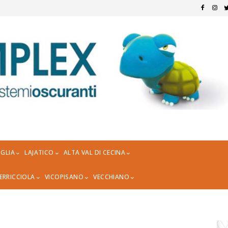
GLIA
LAJATICO
ALTA VAL DI CECINA
ERRICCIOLA
VICOPISANO
VECCHIANO