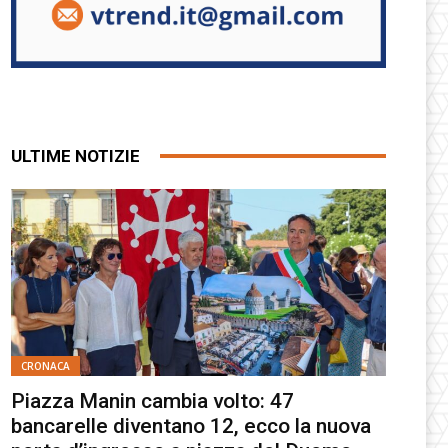
ULTIME NOTIZIE
CRONACA
Piazza Manin cambia volto: 47
bancarelle diventano 12, ecco la nuova