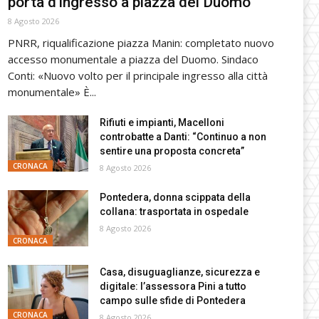
porta d’ingresso a piazza del Duomo
8 Agosto 2026
PNRR, riqualificazione piazza Manin: completato nuovo
accesso monumentale a piazza del Duomo. Sindaco
Conti: «Nuovo volto per il principale ingresso alla città
monumentale» È...
Rifiuti e impianti, Macelloni
controbatte a Danti: “Continuo a non
sentire una proposta concreta”
CRONACA
8 Agosto 2026
Pontedera, donna scippata della
collana: trasportata in ospedale
8 Agosto 2026
CRONACA
Casa, disuguaglianze, sicurezza e
digitale: l’assessora Pini a tutto
campo sulle sfide di Pontedera
CRONACA
8 Agosto 2026