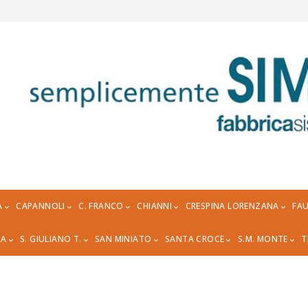
A
CAPANNOLI
C. FRANCO
CHIANNI
CRESPINA LORENZANA
FAU
RA
S. GIULIANO T.
SAN MINIATO
SANTA CROCE
S.M. MONTE
T