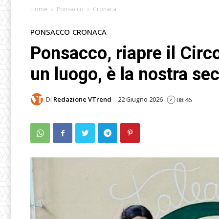
Home
Ponsacco
Cronaca
PONSACCO
CRONACA
Ponsacco, riapre il Circ
un luogo, è la nostra s
Di
Redazione VTrend
22 Giugno 2026
08:46