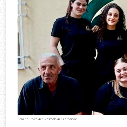
Foto Fb: Talea APS / Circolo ACLI “Toniolo”