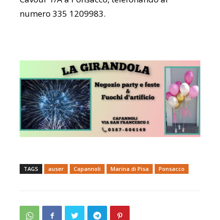
numero 335 1209983.
TAGS
auser
Capannoli
Marina di Pisa
Ponsacco