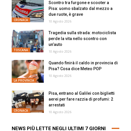
Scontro tra furgone e scooter a
Pisa: uomo sbalzato dal mezzo a
due ruote, è grave
CRONACA
10 Agosto 2026
Tragedia sulla strada: motociclista
perde la vita nello scontro con
un’auto
TOSCANA
10 Agosto 2026
Quando finirà il caldo in provincia di
Pisa? Cosa dice Meteo POP
10 Agosto 2026
LA PROVINCIA
Pisa, entrano al Galilei con biglietti
aerei per fare razzia di profumi: 2
arrestati
CRONACA
10 Agosto 2026
NEWS PIÙ LETTE NEGLI ULTIMI 7 GIORNI