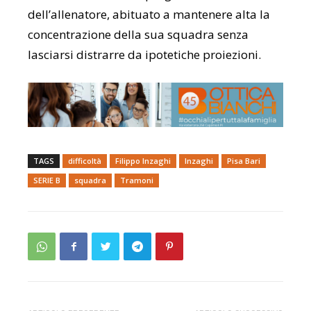
dell’allenatore, abituato a mantenere alta la
concentrazione della sua squadra senza
lasciarsi distrarre da ipotetiche proiezioni.
TAGS
difficoltà
Filippo Inzaghi
Inzaghi
Pisa Bari
SERIE B
squadra
Tramoni