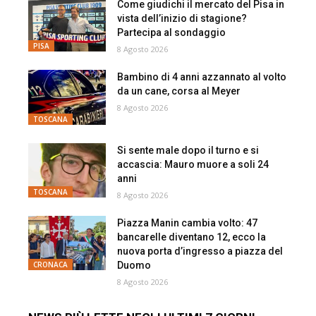
Come giudichi il mercato del Pisa in
vista dell’inizio di stagione?
Partecipa al sondaggio
PISA
8 Agosto 2026
Bambino di 4 anni azzannato al volto
da un cane, corsa al Meyer
8 Agosto 2026
TOSCANA
Si sente male dopo il turno e si
accascia: Mauro muore a soli 24
anni
TOSCANA
8 Agosto 2026
Piazza Manin cambia volto: 47
bancarelle diventano 12, ecco la
nuova porta d’ingresso a piazza del
Duomo
CRONACA
8 Agosto 2026