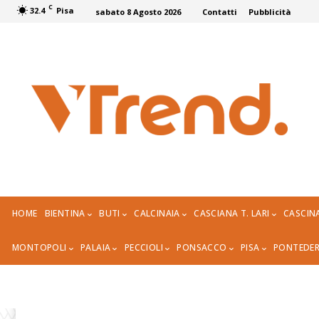
C
32.4
Pisa
sabato 8 Agosto 2026
Contatti
Pubblicità
HOME
BIENTINA
BUTI
CALCINAIA
CASCIANA T. LARI
CASCIN
MONTOPOLI
PALAIA
PECCIOLI
PONSACCO
PISA
PONTEDE