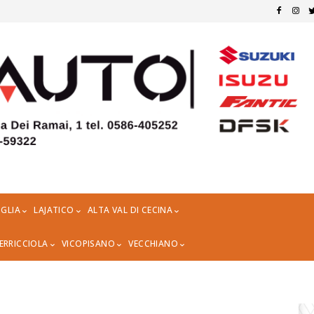
GLIA
LAJATICO
ALTA VAL DI CECINA
ERRICCIOLA
VICOPISANO
VECCHIANO