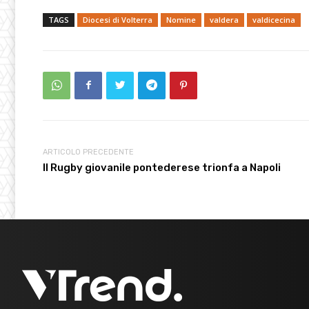
TAGS
Diocesi di Volterra
Nomine
valdera
valdicecina
ARTICOLO PRECEDENTE
Il Rugby giovanile pontederese trionfa a Napoli