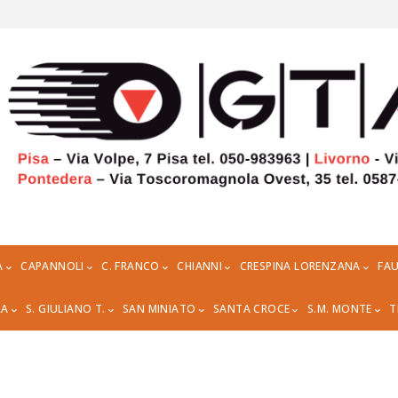
A
CAPANNOLI
C. FRANCO
CHIANNI
CRESPINA LORENZANA
FAU
RA
S. GIULIANO T.
SAN MINIATO
SANTA CROCE
S.M. MONTE
T