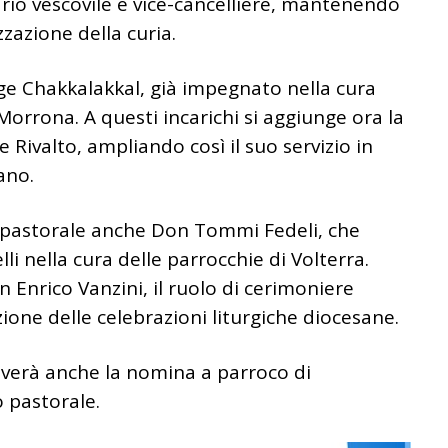
tario vescovile e vice-cancelliere, mantenendo
zazione della curia.
e Chakkalakkal
, già impegnato nella cura
 Morrona. A questi incarichi si aggiunge ora la
 Rivalto, ampliando così il suo servizio in
ano.
e pastorale anche
Don Tommi Fedeli
, che
lli
nella cura delle parrocchie di Volterra.
n Enrico Vanzini
, il ruolo di cerimoniere
azione delle celebrazioni liturgiche diocesane.
ceverà anche la nomina a parroco di
 pastorale.