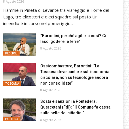
8 Agosto 2026
Fiamme in Pineta di Levante tra Viareggio e Torre del
Lago, tre elicotteri e dieci squadre sul posto Un
incendio è in corso nel pomeriggio...
“Barontini, perché agitarsi così? Ci
lasci godere le ferie”
8 Agosto 2026
PECCIOLI
Ossicombustore, Barontini: “La
Toscana deve puntare sull’economia
circolare, non su tecnologie ancora
non consolidate”
TOSCANA
8 Agosto 2026
Sosta e sanzioni a Pontedera,
Quercetani (FdI): “Il Comune fa cassa
sulla pelle dei cittadini”
POLITICA
8 Agosto 2026