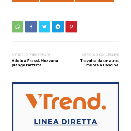
ARTICOLO PRECEDENTE
ARTICOLO SUCCESSIVO
Addio a Frassi, Mezzana
Travolta da un’auto,
piange l’artista
muore a Cascina