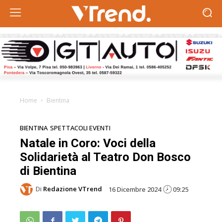
Home
Bientina
BIENTINA
SPETTACOLI EVENTI
Natale in Coro: Voci della
Solidarietà al Teatro Don Bosco
di Bientina
Di
Redazione VTrend
16 Dicembre 2024
09:25