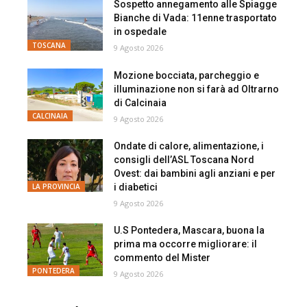
Sospetto annegamento alle Spiagge
Bianche di Vada: 11enne trasportato
in ospedale
TOSCANA
9 Agosto 2026
Mozione bocciata, parcheggio e
illuminazione non si farà ad Oltrarno
di Calcinaia
CALCINAIA
9 Agosto 2026
Ondate di calore, alimentazione, i
consigli dell’ASL Toscana Nord
Ovest: dai bambini agli anziani e per
i diabetici
LA PROVINCIA
9 Agosto 2026
U.S Pontedera, Mascara, buona la
prima ma occorre migliorare: il
commento del Mister
PONTEDERA
9 Agosto 2026