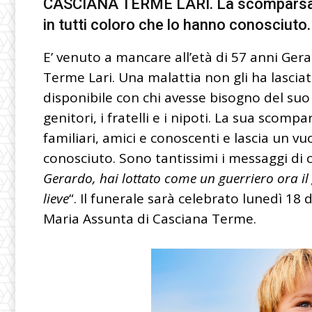
CASCIANA TERME LARI. La scomparsa di
in tutti coloro che lo hanno conosciuto
E’ venuto a mancare all’età di 57 anni Ger
Terme Lari. Una malattia non gli ha lasci
disponibile con chi avesse bisogno del suo in
genitori, i fratelli e i nipoti. La sua scom
familiari, amici e conoscenti e lascia un v
conosciuto. Sono tantissimi i messaggi di co
Gerardo, hai lottato come un guerriero ora il 
lieve
“. Il funerale sarà celebrato lunedì 18
Maria Assunta di Casciana Terme.