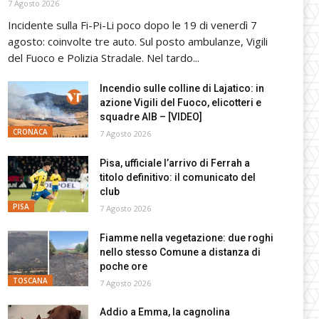
7 Agosto 2026
Incidente sulla Fi-Pi-Li poco dopo le 19 di venerdì 7
agosto: coinvolte tre auto. Sul posto ambulanze, Vigili
del Fuoco e Polizia Stradale. Nel tardo...
Incendio sulle colline di Lajatico: in
azione Vigili del Fuoco, elicotteri e
squadre AIB – [VIDEO]
CRONACA
7 Agosto 2026
Pisa, ufficiale l’arrivo di Ferrah a
titolo definitivo: il comunicato del
club
PISA
7 Agosto 2026
Fiamme nella vegetazione: due roghi
nello stesso Comune a distanza di
poche ore
TOSCANA
7 Agosto 2026
Addio a Emma, la cagnolina