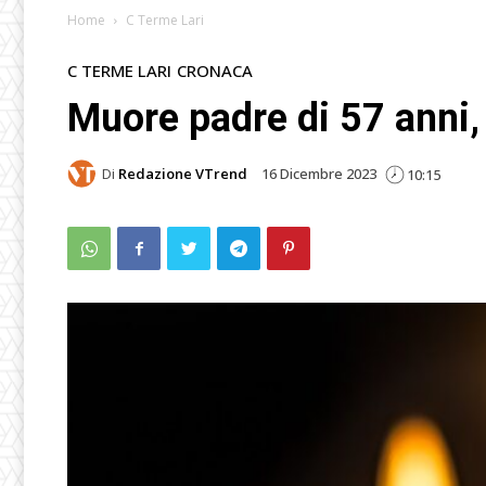
Home
C Terme Lari
C TERME LARI
CRONACA
Muore padre di 57 anni, 
Di
Redazione VTrend
16 Dicembre 2023
10:15