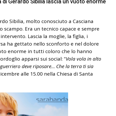
 Gerardo Sibilia lascia un vuoto enorme
.
ardo Sibilia, molto conosciuto a Casciana
ato scampo. Era un tecnico capace e sempre
tervento. Lascia la moglie, la figlia, i
parsa ha gettato nello sconforto e nel dolore
uoto enorme in tutti coloro che lo hanno
rdoglio apparsi sui social: “
Vola vola in alto
guerriero deve riposare… Che la terra ti sia
 dicembre alle 15.00 nella Chiesa di Santa