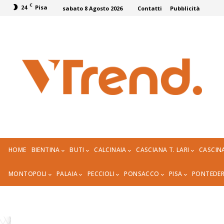
C
24
Pisa
sabato 8 Agosto 2026
Contatti
Pubblicità
HOME
BIENTINA
BUTI
CALCINAIA
CASCIANA T. LARI
CASCIN
MONTOPOLI
PALAIA
PECCIOLI
PONSACCO
PISA
PONTEDE