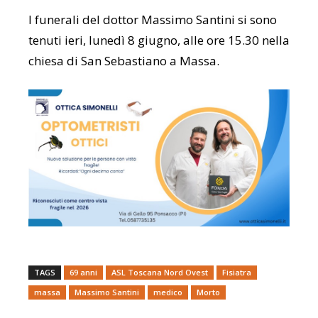
I funerali del dottor Massimo Santini si sono
tenuti ieri, lunedì 8 giugno, alle ore 15.30 nella
chiesa di San Sebastiano a Massa.
TAGS
69 anni
ASL Toscana Nord Ovest
Fisiatra
massa
Massimo Santini
medico
Morto