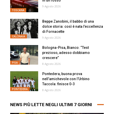
in un fosso
9 Agosto 2026
TOSCANA
Beppe Zanobini, il babbo di una
dolce storia: così è nata l’eccellenza
di Fornacette
CALCINAIA
9 Agosto 2026
Bologna-Pisa, Bianco: “Test
prezioso, adesso dobbiamo
crescere”
PISA
8 Agosto 2026
Pontedera, buona prova
nell’amichevole con l’Urbino
Taccola: finisce 0-3
PONTEDERA
8 Agosto 2026
NEWS PIÙ LETTE NEGLI ULTIMI 7 GIORNI