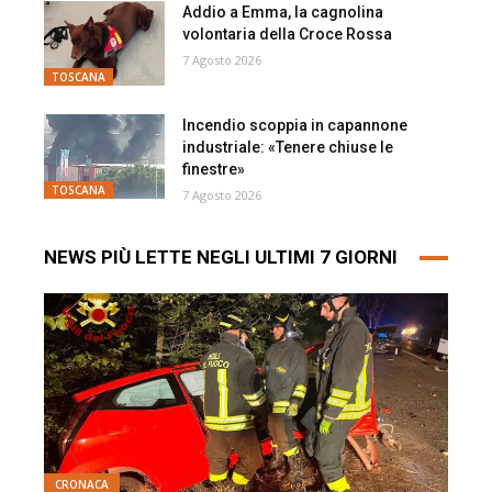
Addio a Emma, la cagnolina
volontaria della Croce Rossa
7 Agosto 2026
TOSCANA
Incendio scoppia in capannone
industriale: «Tenere chiuse le
finestre»
TOSCANA
7 Agosto 2026
NEWS PIÙ LETTE NEGLI ULTIMI 7 GIORNI
CRONACA