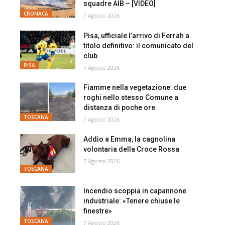
squadre AIB – [VIDEO]
CRONACA
7 Agosto 2026
Pisa, ufficiale l’arrivo di Ferrah a
titolo definitivo: il comunicato del
club
PISA
7 Agosto 2026
Fiamme nella vegetazione: due
roghi nello stesso Comune a
distanza di poche ore
TOSCANA
7 Agosto 2026
Addio a Emma, la cagnolina
volontaria della Croce Rossa
7 Agosto 2026
TOSCANA
Incendio scoppia in capannone
industriale: «Tenere chiuse le
finestre»
TOSCANA
7 Agosto 2026