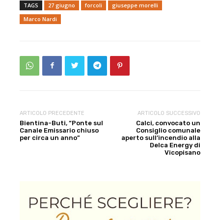
TAGS
27 giugno
forcoli
giuseppe morelli
Marco Nardi
ARTICOLO PRECEDENTE
ARTICOLO SUCCESSIVO
Bientina-Buti, “Ponte sul
Calci, convocato un
Canale Emissario chiuso
Consiglio comunale
per circa un anno”
aperto sull’incendio alla
Delca Energy di
Vicopisano