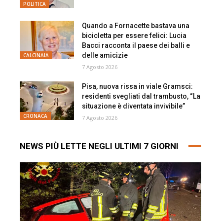
POLITICA
Quando a Fornacette bastava una
bicicletta per essere felici: Lucia
Bacci racconta il paese dei balli e
delle amicizie
CALCINAIA
7 Agosto 2026
Pisa, nuova rissa in viale Gramsci:
residenti svegliati dal trambusto, “La
situazione è diventata invivibile”
CRONACA
7 Agosto 2026
NEWS PIÙ LETTE NEGLI ULTIMI 7 GIORNI