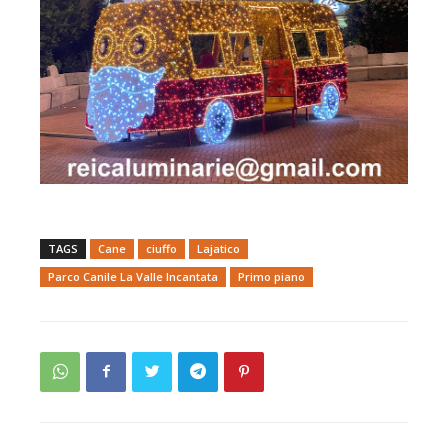
TAGS
Cane
ciuffo
Lajatico
Parco Canile La Valle Incantata
Primo piano