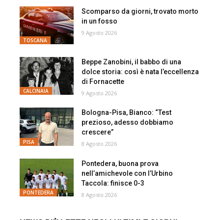
Scomparso da giorni, trovato morto
in un fosso
9 Agosto 2026
TOSCANA
Beppe Zanobini, il babbo di una
dolce storia: così è nata l’eccellenza
di Fornacette
CALCINAIA
9 Agosto 2026
Bologna-Pisa, Bianco: “Test
prezioso, adesso dobbiamo
crescere”
PISA
8 Agosto 2026
Pontedera, buona prova
nell’amichevole con l’Urbino
Taccola: finisce 0-3
PONTEDERA
8 Agosto 2026