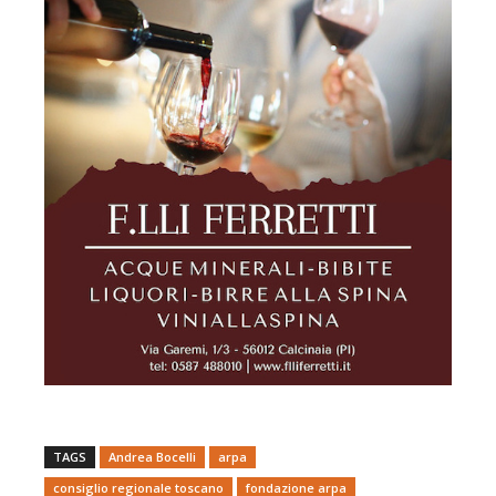
TAGS
Andrea Bocelli
arpa
consiglio regionale toscano
fondazione arpa