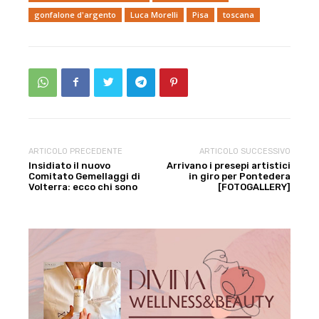
gonfalone d'argento
Luca Morelli
Pisa
toscana
ARTICOLO PRECEDENTE
ARTICOLO SUCCESSIVO
Insidiato il nuovo
Arrivano i presepi artistici
Comitato Gemellaggi di
in giro per Pontedera
Volterra: ecco chi sono
[FOTOGALLERY]