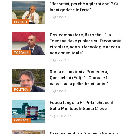
“Barontini, perché agitarsi così? Ci
lasci godere le ferie”
8 Agosto 2026
PECCIOLI
Ossicombustore, Barontini: “La
Toscana deve puntare sull’economia
circolare, non su tecnologie ancora
non consolidate”
TOSCANA
8 Agosto 2026
Sosta e sanzioni a Pontedera,
Quercetani (FdI): “Il Comune fa
cassa sulla pelle dei cittadini”
POLITICA
8 Agosto 2026
Fuoco lungo la Fi-Pi-Li: chiuso il
tratto Montopoli-Santa Croce
8 Agosto 2026
CRONACA
Cascina: addio a Giovanni Noferini,