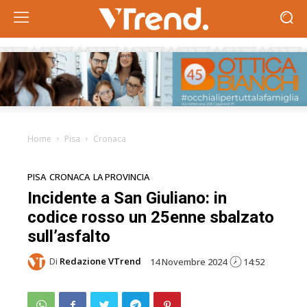
Home
Pisa
Cronaca
PISA
CRONACA
LA PROVINCIA
Incidente a San Giuliano: in
codice rosso un 25enne sbalzato
sull’asfalto
Di
Redazione VTrend
14 Novembre 2024
14:52