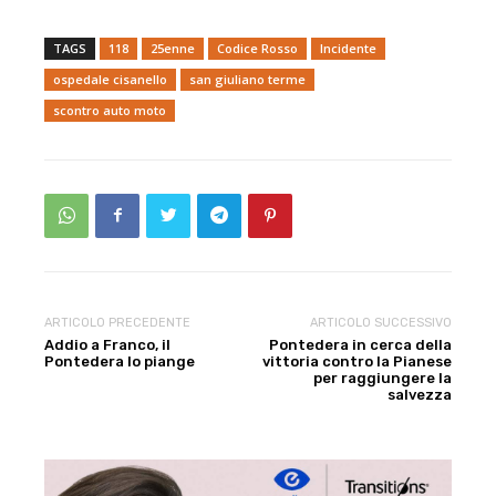
TAGS
118
25enne
Codice Rosso
Incidente
ospedale cisanello
san giuliano terme
scontro auto moto
ARTICOLO PRECEDENTE
ARTICOLO SUCCESSIVO
Addio a Franco, il
Pontedera in cerca della
Pontedera lo piange
vittoria contro la Pianese
per raggiungere la
salvezza