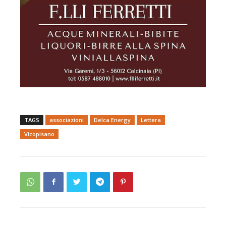
TAGS
associazioni
Delca Energy
Lettera
Vicopisano