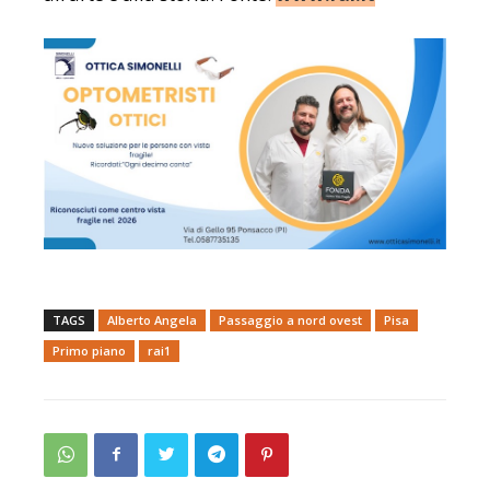
TAGS
Alberto Angela
Passaggio a nord ovest
Pisa
Primo piano
rai1