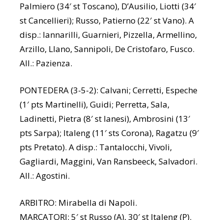
Palmiero (34′ st Toscano), D’Ausilio, Liotti (34′
st Cancellieri); Russo, Patierno (22′ st Vano). A
disp.: Iannarilli, Guarnieri, Pizzella, Armellino,
Arzillo, Llano, Sannipoli, De Cristofaro, Fusco.
All.: Pazienza.
PONTEDERA (3-5-2): Calvani; Cerretti, Espeche
(1′ pts Martinelli), Guidi; Perretta, Sala,
Ladinetti, Pietra (8′ st Ianesi), Ambrosini (13′
pts Sarpa); Italeng (11′ sts Corona), Ragatzu (9′
pts Pretato). A disp.: Tantalocchi, Vivoli,
Gagliardi, Maggini, Van Ransbeeck, Salvadori.
All.: Agostini.
ARBITRO: Mirabella di Napoli.
MARCATORI: 5′ st Russo (A), 30′ st Italeng (P).